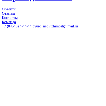
Объекты
Отзывы
Контакты
Команда
+7 (84545) 4-44-44
byuro_nedvizhimosti@mail.ru