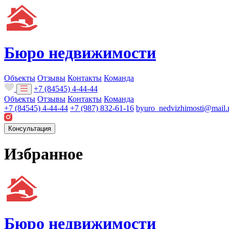
Бюро недвижимости
Объекты
Отзывы
Контакты
Команда
+7 (84545) 4-44-44
Объекты
Отзывы
Контакты
Команда
+7 (84545) 4-44-44
+7 (987) 832-61-16
byuro_nedvizhimosti@mail.
Консультация
Избранное
Бюро недвижимости